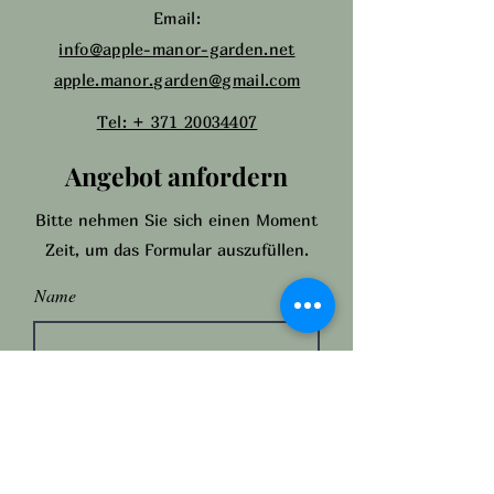
Email:
info@apple-manor-garden.net
apple.manor.garden@gmail.com
Tel: + 371 20034407
Angebot anfordern
Bitte nehmen Sie sich einen Moment
Zeit, um das Formular auszufüllen.
Name
Anzahl der Gäste
Email