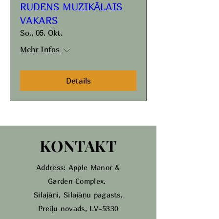
RUDENS MUZIKĀLAIS
VAKARS
So., 05. Okt.
Mehr Infos
Details
KONTAKT
Address: Apple Manor &
Garden Complex.
Silajāņi, Silajāņu pagasts,
Preiļu novads, LV-5330