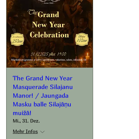
The Grand New Year
Masquerade Silajanu
Manor! / Jaungada
Masku balle Silajāņu
muižā!
Mi., 31. Dez.
Mehr Infos