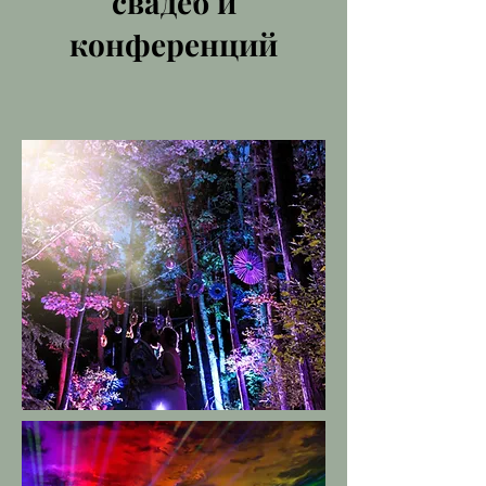
свадеб и
конференций